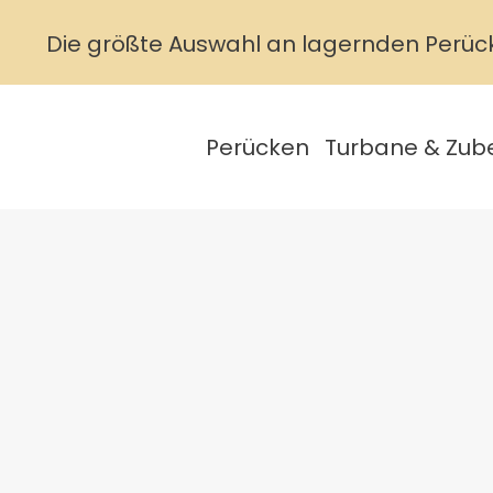
Die größte Auswahl an lagernden Perüc
Perücken
Turbane & Zub