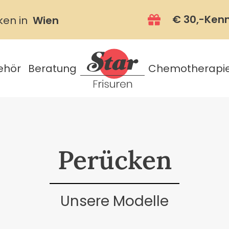
€ 30,-Ken
ken in
Wien
ehör
Beratung
Chemotherapi
Perücken
Unsere Modelle