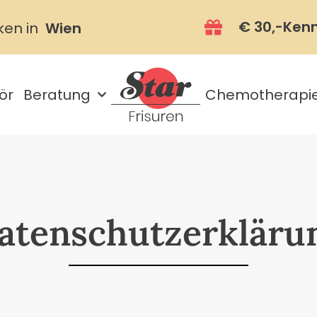
€ 30,-Ken
ken in
Wien
ör
Beratung
Chemotherapi
atenschutzerkläru