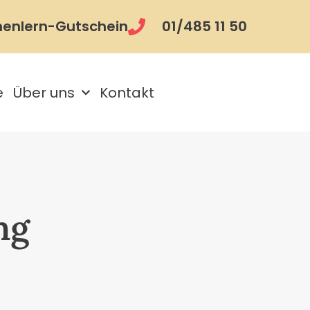
nenlern-Gutschein
01/485 11 50
e
Über uns
Kontakt
ng