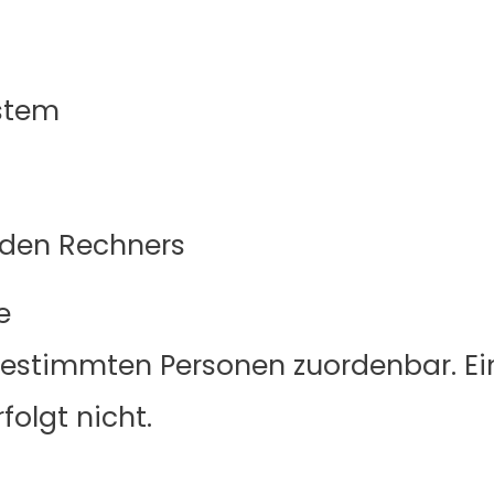
stem
nden Rechners
e
 bestimmten Personen zuordenbar. 
olgt nicht.