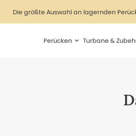
Die größte Auswahl an lagernden Perüc
Perücken
Turbane & Zubeh
D