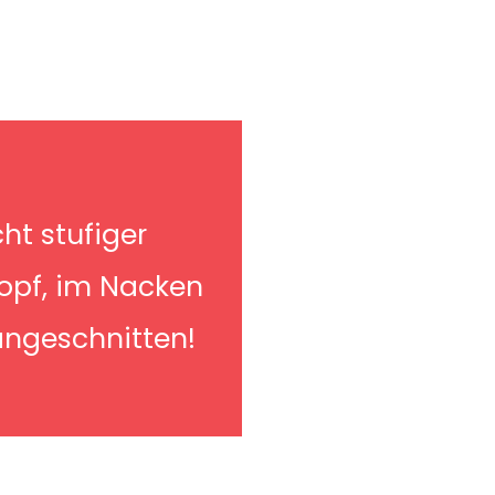
cht stufiger
opf, im Nacken
angeschnitten!