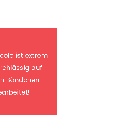
ccolo ist extrem
urchlässig auf
en Bändchen
arbeitet!