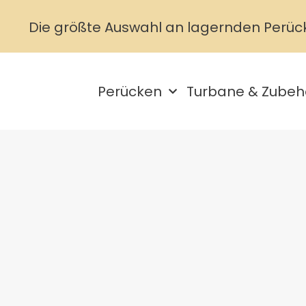
Die größte Auswahl an lagernden Perüc
Perücken
Turbane & Zubeh