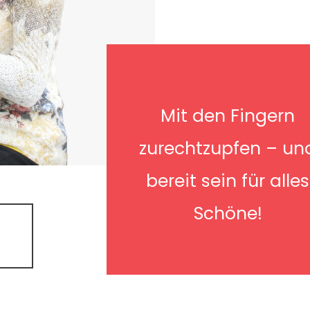
Mit den Fingern
zurechtzupfen – un
bereit sein für alles
Schöne!