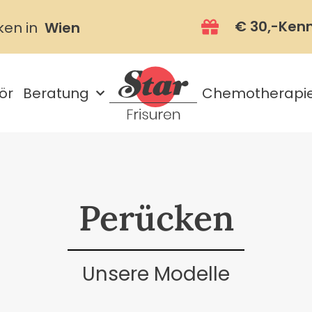
€ 30,-Ken
ken in
Wien
ör
Beratung
Chemotherapi
Perücken
Unsere Modelle