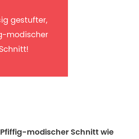
ig gestufter,
ig-modischer
Schnitt!
Pfiffig-modischer Schnitt wie